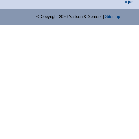
« jan
© Copyright 2026 Aartsen & Somers |
Sitemap