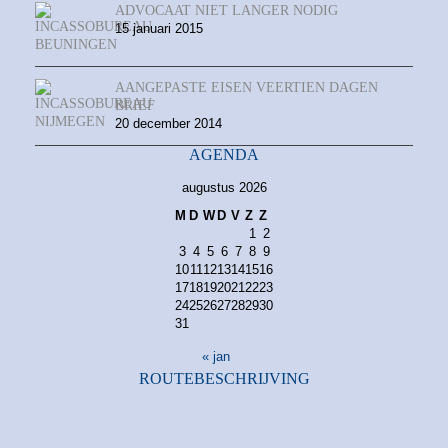
ADVOCAAT NIET LANGER NODIG
15 januari 2015
AANGEPASTE EISEN VEERTIEN DAGEN
BRIEF
20 december 2014
AGENDA
augustus 2026
M
D
W
D
V
Z
Z
1
2
3
4
5
6
7
8
9
10
11
12
13
14
15
16
17
18
19
20
21
22
23
24
25
26
27
28
29
30
31
« jan
ROUTEBESCHRIJVING