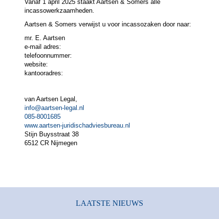
Vanaf 1 april 2025 staakt Aartsen & Somers alle
incassowerkzaamheden.
Aartsen & Somers verwijst u voor incassozaken door naar:
mr. E. Aartsen
e-mail adres:
telefoonnummer:
website:
kantooradres:
van Aartsen Legal,
info@aartsen-legal.nl
085-8001685
www.aartsen-juridischadviesbureau.nl
Stijn Buysstraat 38
6512 CR Nijmegen
LAATSTE NIEUWS